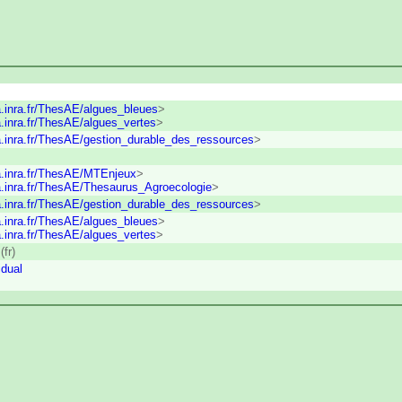
a.inra.fr/ThesAE/algues_bleues
>
a.inra.fr/ThesAE/algues_vertes
>
a.inra.fr/ThesAE/gestion_durable_des_ressources
>
a.inra.fr/ThesAE/MTEnjeux
>
a.inra.fr/ThesAE/Thesaurus_Agroecologie
>
a.inra.fr/ThesAE/gestion_durable_des_ressources
>
a.inra.fr/ThesAE/algues_bleues
>
a.inra.fr/ThesAE/algues_vertes
>
e
(fr)
dual