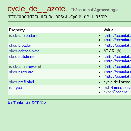
cycle_de_l_azote
at
Thésaurus d'Agroécologie
http://opendata.inra.fr/ThesAE/cycle_de_l_azote
Property
Value
is
skos:
broader
of
<
http://opendat
<
http://opendat
skos:
broader
<
http://opendat
skos:
editorialNote
AT-ARI
(fr)
skos:
inScheme
<
http://opendat
<
http://opendat
is
skos:
narrower
of
<
http://opendat
skos:
narrower
<
http://opendat
<
http://opendat
skos:
prefLabel
cycle de l’azot
rdf:
type
owl:
NamedIndivi
skos:
Concept
As Turtle
|
As RDF/XML