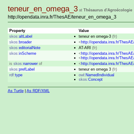
teneur_en_omega_3
at
Thésaurus d'Agroécologie
http://opendata.inra.fr/ThesAE/teneur_en_omega_3
Property
Value
skos:
altLabel
teneur en omega-3
(fr)
skos:
broader
<
http://opendata.inra.fr/ThesAE
skos:
editorialNote
AT-ARI
(fr)
skos:
inScheme
<
http://opendata.inra.fr/ThesA
<
http://opendata.inra.fr/ThesA
is
skos:
narrower
of
<
http://opendata.inra.fr/ThesAE
skos:
prefLabel
teneur en omega 3
(fr)
rdf:
type
owl:
NamedIndividual
skos:
Concept
As Turtle
|
As RDF/XML